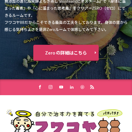
無添加の進化版発酵よもぎ蒸し”Biosteam(ビオスチーム)”で『身体に溜
まった毒素』や『心に溜まった思考毒』をクリア＝ZERO（ゼロ）にで
きるルームです。
フワコヤ88だからこそできる最高の工夫をしております。身体の底から
感じる気持ちよさを是非Zeroルームで体感してみて下さい。
Zero の詳細はこちら