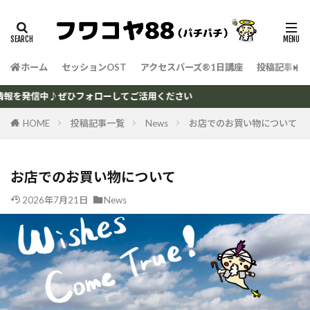
タグ
エモーションコード
キネシオロジー
ホーム
セッションOST
アクセスバーズ®1日講座
投稿記事一
チューニングナンバー
ボディーコード
健康・心理ネタ
数字のサプリ
数字の神様
中♪ぜひフォローしてご活用ください
考え方
自分で治そう！
HOME
投稿記事一覧
News
お店でのお買い物について
検索
お店でのお買い物について
2026年7月21日
News