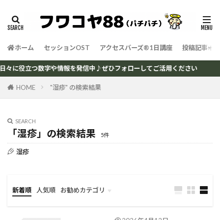
タグ
エモーションコード
キネシオロジー
ホーム
セッションOST
アクセスバーズ®1日講座
投稿記事一
チューニングナンバー
ボディーコード
健康・心理ネタ
数字のサプリ
数字の神様
で日々に役立つ数字や情報を発信中♪ぜひフォローしてご活用ください
考え方
自分で治そう！
HOME
"湿疹" の検索結果
検索
SEARCH
「湿疹」の検索結果
5件
湿疹
新着順
人気順
お勧めカテゴリ
自分で治そう！