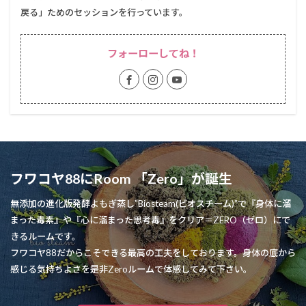
戻る」ためのセッションを行っています。
フォーローしてね！
フワコヤ88にRoom 「Zero」が誕生
無添加の進化版発酵よもぎ蒸し”Biosteam(ビオスチーム)”で『身体に溜
まった毒素』や『心に溜まった思考毒』をクリア＝ZERO（ゼロ）にで
きるルームです。
フワコヤ88だからこそできる最高の工夫をしております。身体の底から
感じる気持ちよさを是非Zeroルームで体感してみて下さい。